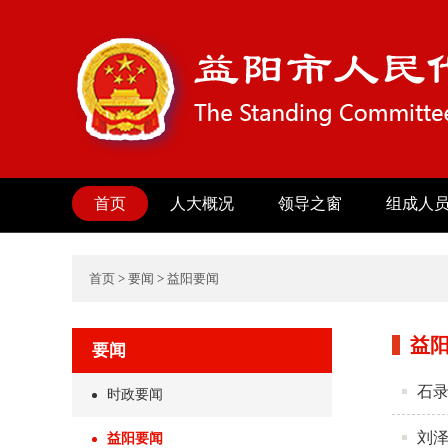
首页
人大概况
领导之窗
组成人
首页
>
要闻
>
益阳要闻
益
要闻
石
时政要闻
刘泽
益阳要闻