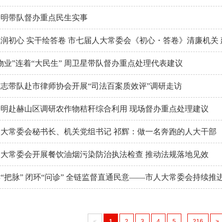
录明带队督办重点民生实事
润初心 实干绘答卷 市七届人大常委会《初心・答卷》清廉机关
物业”连着“大民生” 周卫星带队督办重点处理代表建议
志带队赴市律师协会开展“司法百案质效评”调研走访
录明赴赫山区调研农作物秸秆综合利用 现场督办重点处理建议
人大常委会秘书长、机关党组书记 祁辉：做一名奔跑的人大干部
人大常委会开展餐饮油烟污染防治执法检查 推动法规落地见效
<
1
2
3
4
5
...
216
>