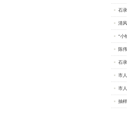
石
清风
“小
陈伟
石
市
市