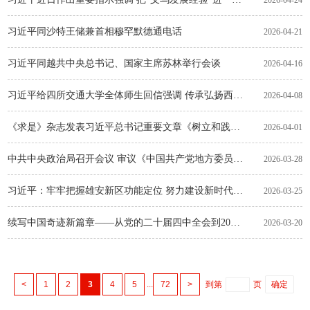
2026-04-24
习近平同沙特王储兼首相穆罕默德通电话
2026-04-21
习近平同越共中央总书记、国家主席苏林举行会谈
2026-04-16
习近平给四所交通大学全体师生回信强调 传承弘扬西迁精神聚焦国家重大战略需求 为建设教育强国科技强国人才强国作出新贡献
2026-04-08
《求是》杂志发表习近平总书记重要文章《树立和践行正确政绩观》
2026-04-01
中共中央政治局召开会议 审议《中国共产党地方委员会工作条例》 中共中央总书记习近平主持会议
2026-03-28
习近平：牢牢把握雄安新区功能定位 努力建设新时代创新高地和推动高质量发展样板
2026-03-25
续写中国奇迹新篇章——从党的二十届四中全会到2026年全国两会
2026-03-20
<
1
2
3
4
5
...
72
>
到第
页
确定