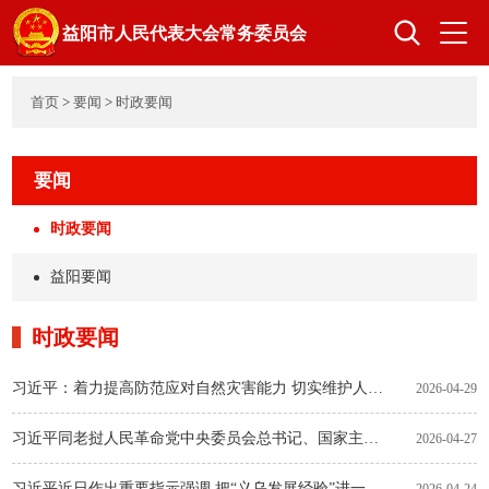
益阳市人民代表大会常务委员会
首页
>
要闻
>
时政要闻
首页
人大概况
要闻
领导之窗
组成人员
时政要闻
益阳要闻
立法工作
监督工作
时政要闻
代表工作
选举任免
习近平：着力提高防范应对自然灾害能力 切实维护人民群众生命财产安全
2026-04-29
习近平同老挝人民革命党中央委员会总书记、国家主席通伦就中老建交65周年互致贺电
2026-04-27
机关党建
习近平近日作出重要指示强调 把“义乌发展经验”进一步总结好运用好 探索走出符合各自实际的高质量发展之路